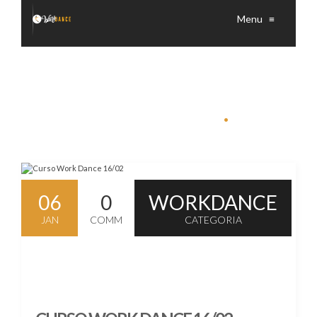
Menu
≡
NOTÍCIAS
.
06
0
WORKDANCE
JAN
COMM
CATEGORIA